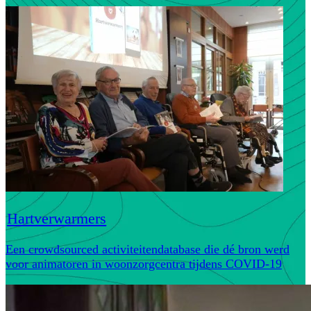
Hartverwarmers
Een crowdsourced activiteitendatabase die dé bron werd
voor animatoren in woonzorgcentra tijdens COVID-19