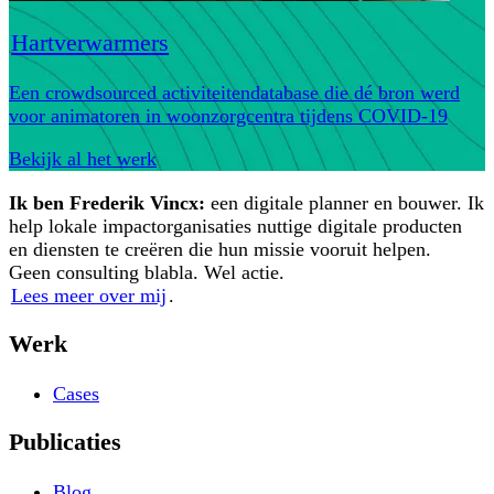
Hartverwarmers
Een crowdsourced activiteitendatabase die dé bron werd
voor animatoren in woonzorgcentra tijdens COVID-19
Bekijk al het werk
Ik ben Frederik Vincx:
een digitale planner en bouwer. Ik
help lokale impactorganisaties nuttige digitale producten
en diensten te creëren die hun missie vooruit helpen.
Geen consulting blabla. Wel actie.
Lees meer over mij
.
Werk
Cases
Publicaties
Blog