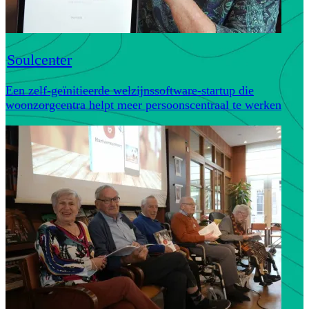
Soulcenter
Een zelf-geïnitieerde welzijnssoftware-startup die
woonzorgcentra helpt meer persoonscentraal te werken