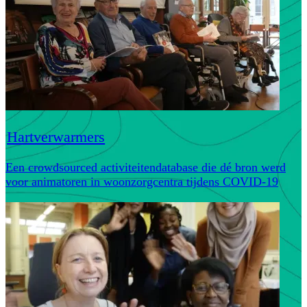
Hartverwarmers
Een crowdsourced activiteitendatabase die dé bron werd
voor animatoren in woonzorgcentra tijdens COVID-19