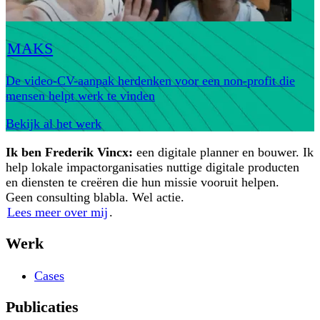
MAKS
De video-CV-aanpak herdenken voor een non-profit die
mensen helpt werk te vinden
Bekijk al het werk
Ik ben Frederik Vincx:
een digitale planner en bouwer. Ik
help lokale impactorganisaties nuttige digitale producten
en diensten te creëren die hun missie vooruit helpen.
Geen consulting blabla. Wel actie.
Lees meer over mij
.
Werk
Cases
Publicaties