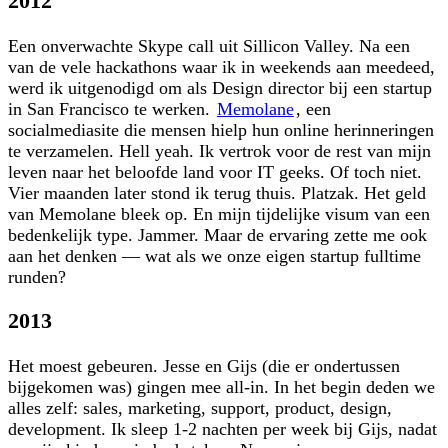
2012
Een onverwachte Skype call uit Sillicon Valley. Na een
van de vele hackathons waar ik in weekends aan meedeed,
werd ik uitgenodigd om als Design director bij een startup
in San Francisco te werken.
Memolane
, een
socialmediasite die mensen hielp hun online herinneringen
te verzamelen. Hell yeah. Ik vertrok voor de rest van mijn
leven naar het beloofde land voor IT geeks. Of toch niet.
Vier maanden later stond ik terug thuis. Platzak. Het geld
van Memolane bleek op. En mijn tijdelijke visum van een
bedenkelijk type. Jammer. Maar de ervaring zette me ook
aan het denken — wat als we onze eigen startup fulltime
runden?
2013
Het moest gebeuren. Jesse en Gijs (die er ondertussen
bijgekomen was) gingen mee all-in. In het begin deden we
alles zelf: sales, marketing, support, product, design,
development. Ik sleep 1-2 nachten per week bij Gijs, nadat