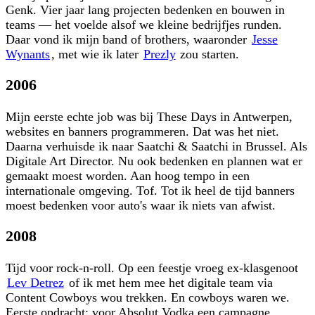
Genk. Vier jaar lang projecten bedenken en bouwen in
teams — het voelde alsof we kleine bedrijfjes runden.
Daar vond ik mijn band of brothers, waaronder
Jesse
Wynants
, met wie ik later
Prezly
zou starten.
2006
Mijn eerste echte job was bij These Days in Antwerpen,
websites en banners programmeren. Dat was het niet.
Daarna verhuisde ik naar Saatchi & Saatchi in Brussel. Als
Digitale Art Director. Nu ook bedenken en plannen wat er
gemaakt moest worden. Aan hoog tempo in een
internationale omgeving. Tof. Tot ik heel de tijd banners
moest bedenken voor auto's waar ik niets van afwist.
2008
Tijd voor rock-n-roll. Op een feestje vroeg ex-klasgenoot
Lev Detrez
of ik met hem mee het digitale team via
Content Cowboys wou trekken. En cowboys waren we.
Eerste opdracht: voor Absolut Vodka een campagne