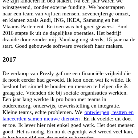
we zijn kinderen in bed staken. Na een jaar waren we
winstgevend, zonder externe funding. We bootstrapten
naar een team van vijftien mensen, zevencijferige omzet,
en klanten zoals Audi, ING, IKEA, Samsung en het
Vlaams Parlement. En toen was het goed geweest. Eind
2016 stapte ik uit de dagelijkse operaties. Het bedrijf
draaide door zonder mij. Vandaag nog steeds, 15 jaar na de
start. Goed gebouwde software overleeft haar makers.
2017
De verkoop van Prezly gaf me een financiële vrijheid die
ik nooit eerder had gevoeld. Ik kon doen wat ik wilde. Ik
besloot het simpel te houden en mensen te helpen die ik
graag zie. Vrienden die bij sociale organisaties werkten.
Een jaar lang werkte ik pro bono met teams in
ouderenzorg, onderwijs, tewerkstelling en integratie.
Kleine teams, echte problemen. We
ontwierpen, testten en
lanceerden samen nieuwe diensten
. En ik voelde: dit doet
er toe. Ik lever hier niet enkel goed werk. Het doet mensen
goed. Het is nodig. En nu ik eigenlijk wel wreed veel kan,
is het hoog tijd om dat nuttig te besteden.