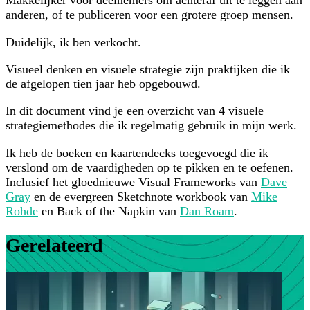
Makkelijker voor deelnemers om achteraf uit te leggen aan
anderen, of te publiceren voor een grotere groep mensen.
Duidelijk, ik ben verkocht.
Visueel denken en visuele strategie zijn praktijken die ik
de afgelopen tien jaar heb opgebouwd.
In dit document vind je een overzicht van 4 visuele
strategiemethodes die ik regelmatig gebruik in mijn werk.
Ik heb de boeken en kaartendecks toegevoegd die ik
verslond om de vaardigheden op te pikken en te oefenen.
Inclusief het gloednieuwe Visual Frameworks van
Dave
Gray
en de evergreen Sketchnote workbook van
Mike
Rohde
en Back of the Napkin van
Dan Roam
.
Gerelateerd