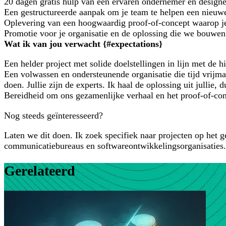
20 dagen gratis hulp van een ervaren ondernemer en design
Een gestructureerde aanpak om je team te helpen een nieuwe d
Oplevering van een hoogwaardig proof-of-concept waarop j
Promotie voor je organisatie en de oplossing die we bouwen
Wat ik van jou verwacht {#expectations}
Een helder project met solide doelstellingen in lijn met de
Een volwassen en ondersteunende organisatie die tijd vrijm
doen. Jullie zijn de experts. Ik haal de oplossing uit jullie, d
Bereidheid om ons gezamenlijke verhaal en het proof-of-con
Nog steeds geïnteresseerd?
Laten we dit doen. Ik zoek specifiek naar projecten op het
communicatiebureaus en softwareontwikkelingsorganisaties. 
Gerelateerd