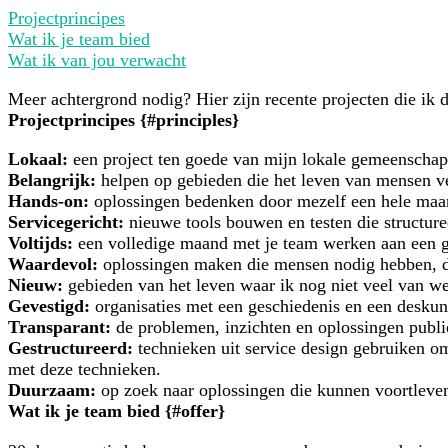
Projectprincipes
Wat ik je team bied
Wat ik van jou verwacht
Meer achtergrond nodig? Hier zijn recente projecten die ik 
Projectprincipes {#principles}
Lokaal:
een project ten goede van mijn lokale gemeenschap 
Belangrijk:
helpen op gebieden die het leven van mensen v
Hands-on:
oplossingen bedenken door mezelf een hele maa
Servicegericht:
nieuwe tools bouwen en testen die structure
Voltijds:
een volledige maand met je team werken aan een g
Waardevol:
oplossingen maken die mensen nodig hebben, do
Nieuw:
gebieden van het leven waar ik nog niet veel van we
Gevestigd:
organisaties met een geschiedenis en een deskund
Transparant:
de problemen, inzichten en oplossingen publie
Gestructureerd:
technieken uit service design gebruiken o
met deze technieken.
Duurzaam:
op zoek naar oplossingen die kunnen voortleven
Wat ik je team bied {#offer}