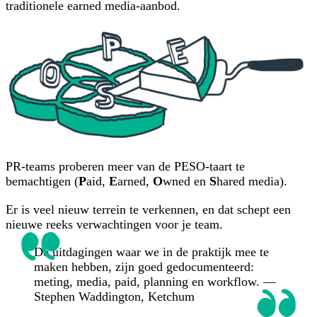
traditionele earned media-aanbod.
PR-teams proberen meer van de PESO-taart te
bemachtigen (
P
aid,
E
arned,
O
wned en
S
hared media).
Er is veel nieuw terrein te verkennen, en dat schept een
nieuwe reeks verwachtingen voor je team.
De uitdagingen waar we in de praktijk mee te
maken hebben, zijn goed gedocumenteerd:
meting, media, paid, planning en workflow. —
Stephen Waddington, Ketchum