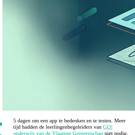
5
5 dagen om een app te bedenken en te testen. Meer
tijd hadden de leerlingenbegeleiders van
GO!
onderwijs van de Vlaamse Gemeenschap
niet nodig.