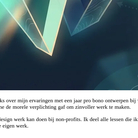
eks over mijn ervaringen met een jaar pro bono ontwerpen bij v
e de morele verplichting gaf om zinvoller werk te maken.
design werk kan doen bij non-profits. Ik deel alle lessen die 
e eigen werk.