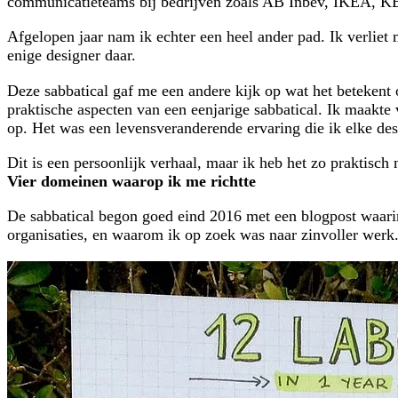
communicatieteams bij bedrijven zoals AB Inbev, IKEA, K
Afgelopen jaar nam ik echter een heel ander pad. Ik verliet 
enige designer daar.
Deze sabbatical gaf me een andere kijk op wat het betekent 
praktische aspecten van een eenjarige sabbatical. Ik maakte 
op. Het was een levensveranderende ervaring die ik elke de
Dit is een persoonlijk verhaal, maar ik heb het zo praktisc
Vier domeinen waarop ik me richtte
De sabbatical begon goed eind 2016 met een blogpost waarin
organisaties, en waarom ik op zoek was naar zinvoller werk