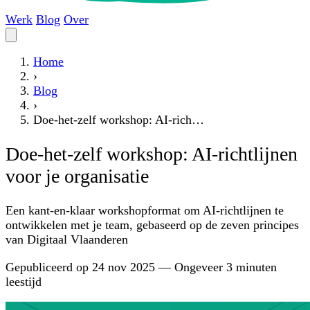
Werk
Blog
Over
Home
›
Blog
›
Doe-het-zelf workshop: AI-rich…
Doe-het-zelf workshop: AI-richtlijnen
voor je organisatie
Een kant-en-klaar workshopformat om AI-richtlijnen te
ontwikkelen met je team, gebaseerd op de zeven principes
van Digitaal Vlaanderen
Gepubliceerd op
24 nov 2025
—
Ongeveer 3 minuten
leestijd