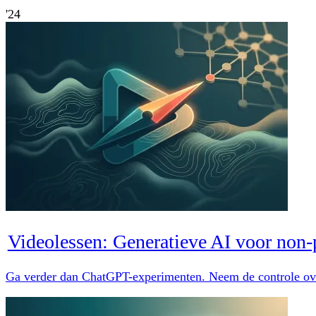
'24
Videolessen: Generatieve AI voor non-p
Ga verder dan ChatGPT-experimenten. Neem de controle over