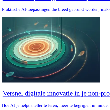
Praktische AI-toepassingen die breed gebruikt worden, makke
Versnel digitale innovatie in je non-pro
Hoe AI je helpt sneller te leren, meer te begrijpen in minde