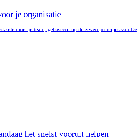
oor je organisatie
ikkelen met je team, gebaseerd op de zeven principes van Di
andaag het snelst vooruit helpen